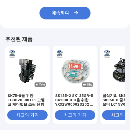
계속하다
추천된 제품
SK75-8을 위한
SK135-2 SK135SR-5
굴삭기의 SK330
LG30V00001F1 고벨
SK130UR-3을 위한
SK350-8 굴삭
코 제어밸브 조립 원형
YX32W00002S202 고
모터 LC15V000
벨코 굴삭기 링기어
부분
최고의 가격
최고의 가격
최고의 