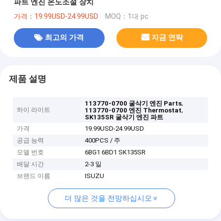
파트 엔진 온도조절 장치
가격：19.99USD-24.99USD
MOQ：1대 pc
최고의 가격
지금 연락
제품 설명
,
113770-0700 굴삭기 엔진 Parts
하이 라이트
,
113770-0700 엔진 Thermostat
SK135SR 굴삭기 엔진 파트
가격
19.99USD-24.99USD
공급 능력
400PCS / 주
모델 번호
6BG1 6BD1 SK135SR
배달 시간
2-3 일
브랜드 이름
ISUZU
더 많은 것을 전망하십시오