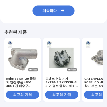
계속하다
추천된 제품
Kobelco SK120 굴착
고벨코 건설 기계
CATERPLLAR
기 엔진 부품 4BD1
SK130-8 SK135SR-3
KOBELCO HIT
4BG1 관 배수구
기어 펌프 굴삭기 예비
착기 부분, C9 
5137130481
품 YY10V00015F1 부
도 펌프 아시리
VI5137130481 5-
품
최고의 가격
최고의 가격
최고의 
13713048-1 513713-
0481