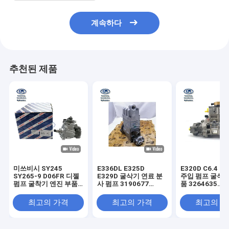
계속하다
추천된 제품
미쓰비시 SY245
E336DL E325D
E320D C6.4 
SY265-9 D06FR 디젤 ​​
E329D 굴삭기 연료 분
주입 펌프 굴삭기
펌프 굴착기 엔진 부품
사 펌프 3190677
품 3264635
0 445 B20 443
3190677 2954777
32F6110300
0445020608
최고의 가격
최고의 가격
최고의 
32R6500100 04450-
20608