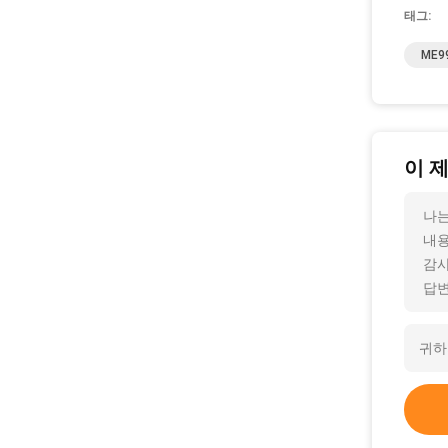
태그:
ME9
이 
나는
내용
감사
답변