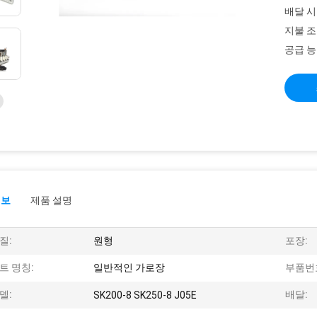
배달 시
지불 조
공급 능
정보
제품 설명
질:
원형
포장:
트 명칭:
일반적인 가로장
부품번
델:
배달:
SK200-8 SK250-8 J05E