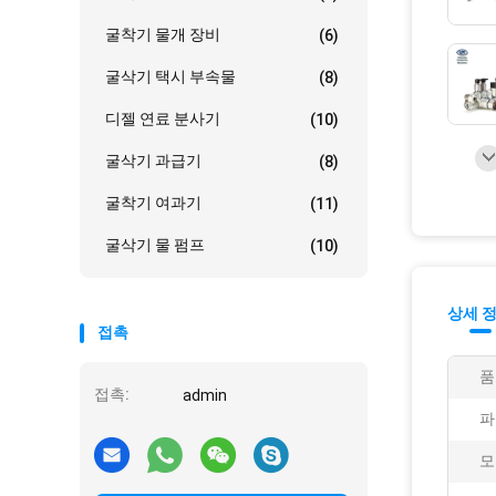
굴착기 물개 장비
(6)
굴삭기 택시 부속물
(8)
디젤 연료 분사기
(10)
굴삭기 과급기
(8)
굴착기 여과기
(11)
굴삭기 물 펌프
(10)
상세 
접촉
품
접촉:
admin
파
모