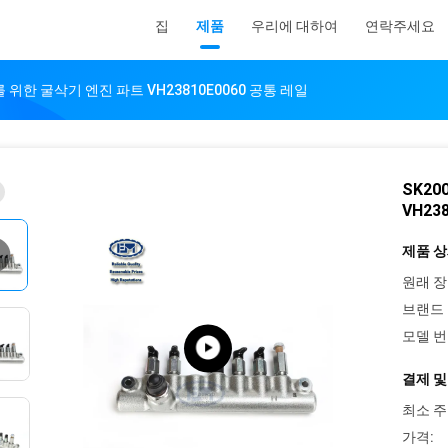
집
제품
우리에 대하여
연락주세요
5E를 위한 굴삭기 엔진 파트 VH23810E0060 공통 레일
SK20
VH23
제품 상
원래 장
브랜드 
모델 번
결제 및
최소 주
가격: