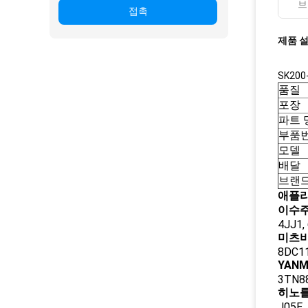
브
접촉
제품 
SK200
품질
포장
파트 
부품
모델
배달
브랜
애플리
이수주
4JJ1,
미츠비
8DC11
YANM
3TN88
히노를
J05E,