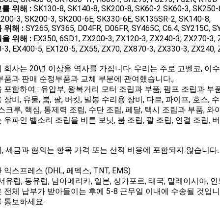
를 위해 :
SK130-8, SK140-8, SK200-8, SK60-2 SK60-3, SK250-
K200-3, SK200-3, SK200-6E, SK330-6E, SK135SR-2, SK140-8,
 위해 :
SY265, SY365, D04FR, D06FR, SY465C, C6.4, SY215C, S
을 위해 :
EX350, 6SD1, ZX200-3, ZX120-3, ZX240-3, ZX270-3, 
-3, EX400-5, EX120-5, ZX55, ZX70, ZX870-3, ZX330-3, ZX240,
 회사는 20년 이상을 역사를 가집니다. 우리는 주로 고벨코, 이수주
부품과 판매 순정부품과 교체 부분에 관여했습니다.,
 포함하여 : 유압부, 왕복거리 모터 조립과 부품, 펌프 조립과 부품,
장비, 유물, 붐, 팔, 버킷, 밀봉 수리용 장비, 다르, 파이프, 호스,
 스크루, 핵심, 통제력 조립, 수단 조립, 페달, 택시 조립과 부품, 와
 우파인 벨소리 조립을 비튼 보닛, 붐 조립, 팔 조립, 연결 조립, 
, 세금과 혐의는 항목 가격 또는 선적 비용에 포함되지 않습니다
익스프레스 (DHL, 페덱스, TNT, EMS)
 서유럽, 동유럽, 남아메리카, 일본, 싱가포르, 태국, 말레이시아, 인
 전체 납부가 받아들이는 후에 5-8 근무일 이내에 수송될 것입니다
 통보하세요.