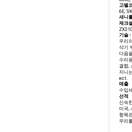
고벨코
6E, S
새니를
제크셀
ZX210
기술 :
우리의
삭기 
다음을
수리용 
결합,
지니는
ect..
매출
수입세
선적
신속한 
미국,
항목은
우리를