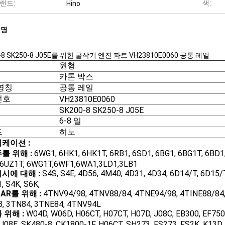
랜드:
색:
Hino
설명
-8 SK250-8 J05E를 위한 굴삭기 엔진 파트 VH23810E0060 공통 레일
원형
카톤 박스
명칭
공통 레일
번호
VH23810E0060
SK200-8 SK250-8 J05E
6-8 일
드
히노
케이션 :
를 위해 :
6WG1, 6HK1, 6HK1T, 6RB1, 6SD1, 6BG1, 6BG1T, 6BD1, 
 6UZ1T, 6WG1T,6WF1,6WA1,3LD1,3LB1
시에 대해 :
S4S, S4E, 4D56, 4M40, 4D31, 4D34, 6D14/T, 6D15/T
, S4K, S6K,
AR를 위해 :
4TNV94/98, 4TNV88/84, 4TNE94/98, 4TINE88/84, 
, 3TN84, 3TNE84, 4TNV94L
 위해 :
W04D, W06D, H06CT, H07CT, H07D, J08C, EB300, EF750,
 J08E, SK480-8, CK1800-1F, H06CT, SH273, FS273, FS2K, K13D