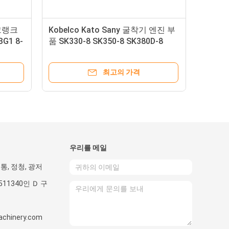
 크랭크
Kobelco Kato Sany 굴착기 엔진 부
BG1 8-
품 SK330-8 SK350-8 SK380D-8
SK330-10 SK390XD-10 배터리 릴레
이 YN24S00008F1
최고의 가격
우리를 메일
 통, 정청, 광저
511340인 Ｄ 구
achinery.com