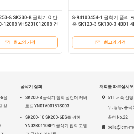
K250-8 SK330-8 굴착기 O 반
8-94100454-1 굴착기 풀리
0-12008 VHSZ31012008 건
축 SK120-3 SK100-3 4BD1 4
부속
97138018-0 8-94449366-2
최고의 가격
최고의 가격
굴삭기 집회
저희를 따르십시오
0-8을
SK200-8 굴삭기 집회 실린더 커버
511 서쪽 신탕
진 실
로드 YN01V00151S003
우, 광동, 중국 
SK200-10 SK200-6ES를 위한
축한 No.22
0
YN02B01108P1 굴삭기 집회 고벨
bella@lcm-m