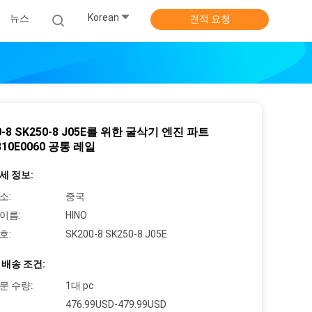
Korean
뉴스
견적 요청
0-8 SK250-8 J05E를 위한 굴삭기 엔진 파트
810E0060 공통 레일
세 정보:
소:
중국
이름:
HINO
호:
SK200-8 SK250-8 J05E
 배송 조건:
문 수량:
1대 pc
476.99USD-479.99USD