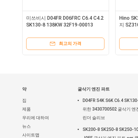
 부
미쓰비시 D04FR D06FRC C6.4 C4.2
Hino S
SK130-8 138KW 32F19-00013
지 SZ31
32F19-00011 32R19-00012 294-
설기계 
1747 용 굴착기 막대 아시리아
최고의 가격
약
굴삭기 엔진 파트
집
D04FR S4K S6K C6.4 SK13
제품
위한 3430700502 굴삭기 엔
우리에 대하여
린더 슬리브
뉴스
SK200-8 SK250-8 SK250-1
사이트맵