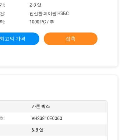
간:
2-3 일
건:
전신환 페이팔 HSBC
력:
1000 PC / 주
최고의 가격
접촉
카톤 박스
호:
VH23810E0060
6-8 일