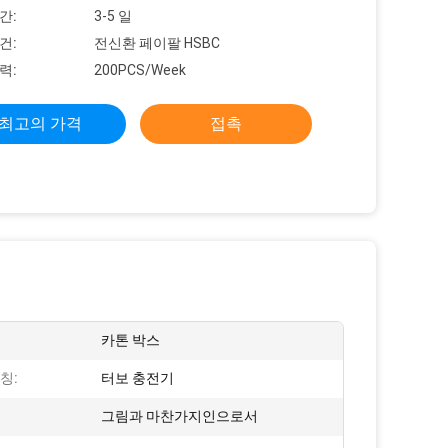
간:
3-5 일
건:
전신환 페이팔 HSBC
력:
200PCS/Week
최고의 가격
접촉
카톤 박스
칭:
터보 충전기
그림과 마찬가지인으로서