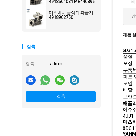
4918501031 ME440895
배
미츠비시 굴삭기 과급기
강
4918902750
제품 
접촉
6D34 
품질
포장
접촉:
admin
부품
파트 
모델
배달
접촉
브랜
애플리
이수주
4JJ1,
미츠비
8DC11
YANM