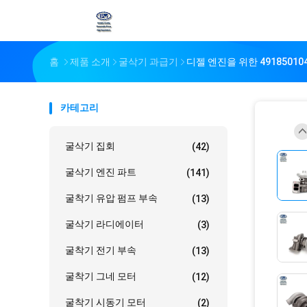
홈
제품 소개
굴삭기 과급기
디젤 엔진을 위한 49185010
카테고리
굴삭기 집회
(42)
굴삭기 엔진 파트
(141)
굴착기 유압 펌프 부속
(13)
굴삭기 라디에이터
(3)
굴착기 전기 부속
(13)
굴착기 그네 모터
(12)
굴착기 시동기 모터
(2)