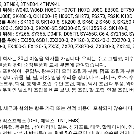
, 3TN84, 3TNE84, 4TNV94L
 위해 :
W04D, W06D, H06CT, H07CT, H07D, J08C, EB300, EF750,
 J08E, SK480-8, CK1800-1F, H06CT, SH273, FS273, FS2K, K13D
를 위해 :
SK130-8, SK140-8, SK200-8, SK60-2 SK60-3, SK250-
K200-3, SK200-3, SK200-6E, SK330-6E, SK135SR-2, SK140-8,
 위해 :
SY265, SY365, D04FR, D06FR, SY465C, C6.4, SY215C, S
을 위해 :
EX350, 6SD1, ZX200-3, ZX120-3, ZX240-3, ZX270-3, 
-3, EX400-5, EX120-5, ZX55, ZX70, ZX870-3, ZX330-3, ZX240,
 회사는 20년 이상을 역사를 가집니다. 우리는 주로 고벨코, 이수주
부품과 판매 순정부품과 교체 부분에 관여했습니다.,
 포함하여 : 유압부, 왕복거리 모터 조립과 부품, 펌프 조립과 부품,
장비, 유물, 붐, 팔, 버킷, 밀봉 수리용 장비, 다르, 파이프, 호스,
 스크루, 핵심, 통제력 조립, 수단 조립, 페달, 택시 조립과 부품, 와
 우파인 벨소리 조립을 비튼 보닛, 붐 조립, 팔 조립, 연결 조립, 
, 세금과 혐의는 항목 가격 또는 선적 비용에 포함되지 않습니다
익스프레스 (DHL, 페덱스, TNT, EMS)
 서유럽, 동유럽, 남아메리카, 일본, 싱가포르, 태국, 말레이시아, 인
 전체 납부가 받아들이는 후에 5-8 근무일 이내에 수송될 것입니다