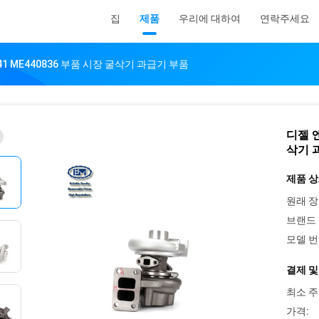
집
제품
우리에 대하여
연락주세요
41 ME440836 부품 시장 굴삭기 과급기 부품
디젤 엔
삭기 
제품 상
원래 장
브랜드 
모델 번
결제 및
최소 주
가격: