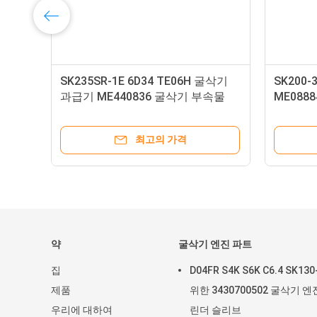
과
SK235SR-1E 6D34 TE06H 굴삭기
SK200-
과급기 ME440836 굴삭기 부속물
ME088
최고의 가격
약
굴삭기 엔진 파트
집
D04FR S4K S6K C6.4 SK13
제품
위한 3430700502 굴삭기 엔
우리에 대하여
린더 슬리브