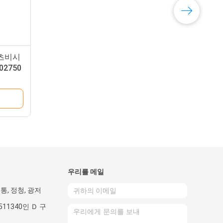
미츠비시
2750
우리를 메일
 통, 정청, 광저
511340인 Ｄ 구