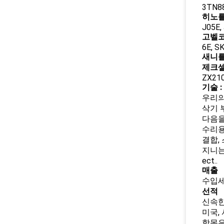
3TN88
히노를
J05E,
고벨코
6E, S
새니를
제크셀
ZX210
기술
:
우리의
삭기 
다음을
수리용 
결합,
지니는
ect..
매출
수입세
선적
신속한 
미국,
항목은