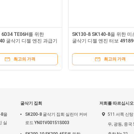
3 6D34 TE06H를 위한
SK130-8 SK140-8을 위한 
840 굴삭기 디젤 엔진 과급기
굴삭기 디젤 엔진 터보 491890
최고의 가격
최고의 가격
굴삭기 집회
저희를 따르십시오
0-8을
SK200-8 굴삭기 집회 실린더 커버
511 서쪽 신탕
진 실
로드 YN01V00151S003
우, 광동, 중국 