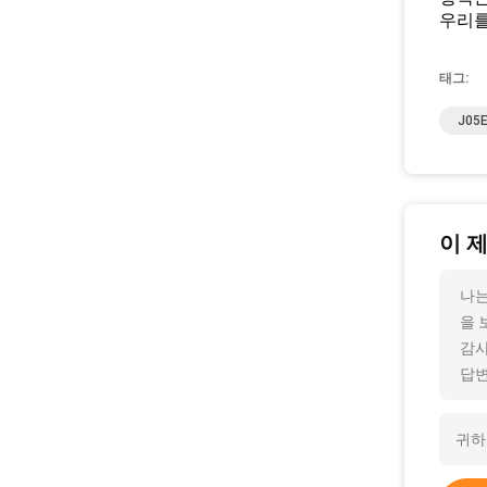
우리를
태그:
J05
이 
나는
을 
감사
답변