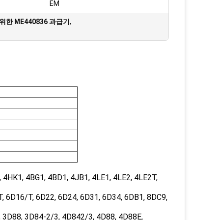
:
EM
위한 ME440836 과급기
,
4HK1, 4BG1, 4BD1, 4JB1, 4LE1, 4LE2, 4LE2T,
, 6D16/T, 6D22, 6D24, 6D31, 6D34, 6DB1, 8DC9,
3D88, 3D84-2/3, 4D842/3, 4D88, 4D88E,