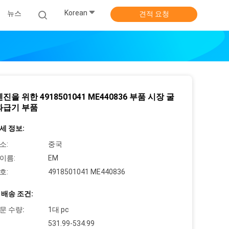
Korean
뉴스
견적 요청
진을 위한 4918501041 ME440836 부품 시장 굴
과급기 부품
세 정보:
소:
중국
이름:
EM
호:
4918501041 ME440836
 배송 조건:
문 수량:
1대 pc
531.99-534.99