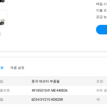
배달 시
지불 조
공급 능
정보
제품 설명
질:
중국 애프터 부품들
포장:
품번호:
파트 명
4918501041 ME440836
델:
색:
6D34 SY215 HD820R