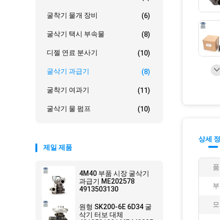
굴착기 물개 장비
(6)
굴삭기 택시 부속물
(8)
디젤 연료 분사기
(10)
굴삭기 과급기
(8)
굴착기 여과기
(11)
굴삭기 물 펌프
(10)
상세 
제일 제품
품
4M40 부품 시장 굴삭기
과급기 ME202578
부
4913503130
모
원형 SK200-6E 6D34 굴
삭기 터보 대체