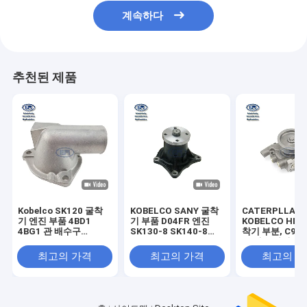
계속하다
추천된 제품
Kobelco SK120 굴착
KOBELCO SANY 굴착
CATERPLLAR
기 엔진 부품 4BD1
기 부품 D04FR 엔진
KOBELCO HIT
4BG1 관 배수구
SK130-8 SK140-8
착기 부분, C9 
5137130481
SK135SR-2E
도 펌프 아시리
VI5137130481 5-
SK115SR-2E 워터 펌
최고의 가격
최고의 가격
최고의 
13713048-1 513713-
프 부품 번호
0481
32G4512010