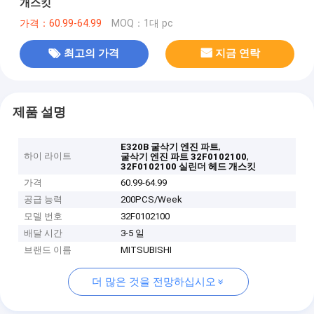
개스킷
가격：60.99-64.99
MOQ：1대 pc
최고의 가격
지금 연락
제품 설명
,
E320B 굴삭기 엔진 파트
하이 라이트
,
굴삭기 엔진 파트 32F0102100
32F0102100 실린더 헤드 개스킷
가격
60.99-64.99
공급 능력
200PCS/Week
모델 번호
32F0102100
배달 시간
3-5 일
브랜드 이름
MITSUBISHI
더 많은 것을 전망하십시오