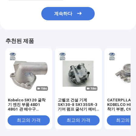
계속하다
추천된 제품
Kobelco SK120 굴착
고벨코 건설 기계
CATERPLLAR
기 엔진 부품 4BD1
SK130-8 SK135SR-3
KOBELCO HIT
4BG1 관 배수구
기어 펌프 굴삭기 예비
착기 부분, C9 
5137130481
품 YY10V00015F1 부
도 펌프 아시리
VI5137130481 5-
품
최고의 가격
최고의 가격
최고의 
13713048-1 513713-
0481