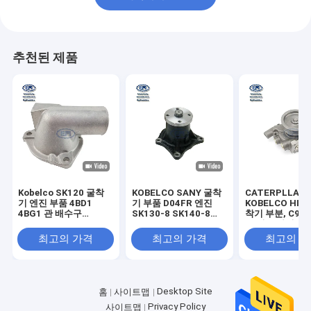
추천된 제품
Kobelco SK120 굴착
KOBELCO SANY 굴착
CATERPLLAR
기 엔진 부품 4BD1
기 부품 D04FR 엔진
KOBELCO HIT
4BG1 관 배수구
SK130-8 SK140-8
착기 부분, C9 
5137130481
SK135SR-2E
도 펌프 아시리
VI5137130481 5-
SK115SR-2E 워터 펌
최고의 가격
최고의 가격
최고의 
13713048-1 513713-
프 부품 번호
0481
32G4512010
Desktop Site
홈
사이트맵
Privacy Policy
사이트맵